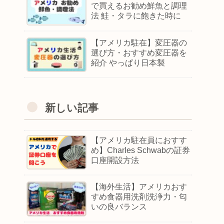
で買えるお勧め鮮魚と調理
法 鮭・タラに飽きた時に
【アメリカ駐在】変圧器の
選び方・おすすめ変圧器を
紹介 やっぱり日本製
新しい記事
【アメリカ駐在員におすす
め】Charles Schwabの証券
口座開設方法
【海外生活】アメリカおす
すめ食器用洗剤洗浄力・匂
いの良バランス