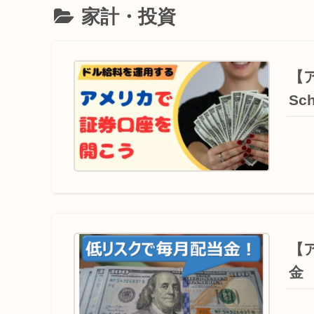
家計・投資
【ア
Sc
【
金